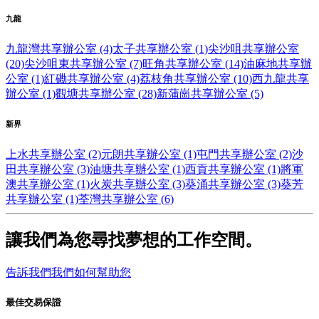
九龍
九龍灣共享辦公室 (4)
太子共享辦公室 (1)
尖沙咀共享辦公室
(20)
尖沙咀東共享辦公室 (7)
旺角共享辦公室 (14)
油麻地共享辦
公室 (1)
紅磡共享辦公室 (4)
荔枝角共享辦公室 (10)
西九龍共享
辦公室 (1)
觀塘共享辦公室 (28)
新蒲崗共享辦公室 (5)
新界
上水共享辦公室 (2)
元朗共享辦公室 (1)
屯門共享辦公室 (2)
沙
田共享辦公室 (3)
油塘共享辦公室 (1)
西貢共享辦公室 (1)
將軍
澳共享辦公室 (1)
火炭共享辦公室 (3)
葵涌共享辦公室 (3)
葵芳
共享辦公室 (1)
荃灣共享辦公室 (6)
讓我們為您尋找夢想的工作空間。
告訴我們我們如何幫助您
最佳交易保證