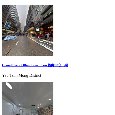
Grand Plaza Office Tower Two 雅蘭中心二期
Yau Tsim Mong District