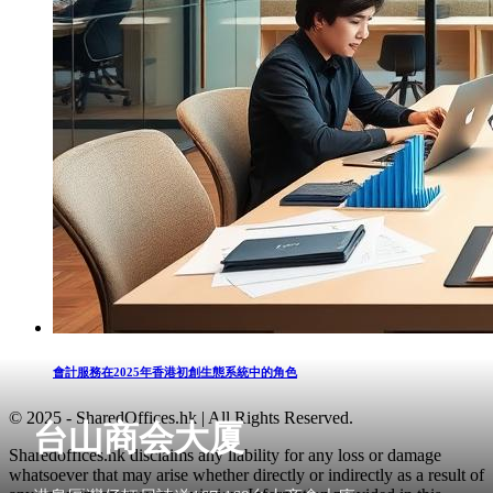
會計服務在2025年香港初創生態系統中的角色
© 2025 - SharedOffices.hk | All Rights Reserved.
台山商会大厦
Sharedoffices.hk disclaims any liability for any loss or damage
whatsoever that may arise whether directly or indirectly as a result of