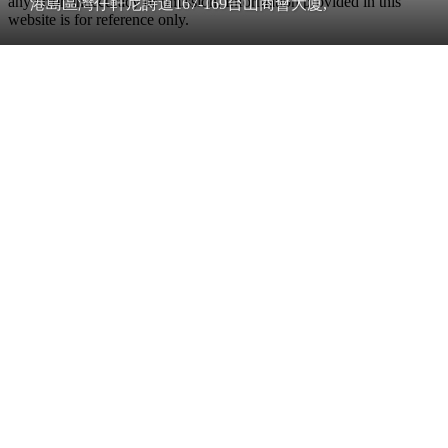
any error, inaccuracy or omission. Information provided in this
港島區灣仔軒尼詩道167-169台山商會大廈,
website is for reference only.