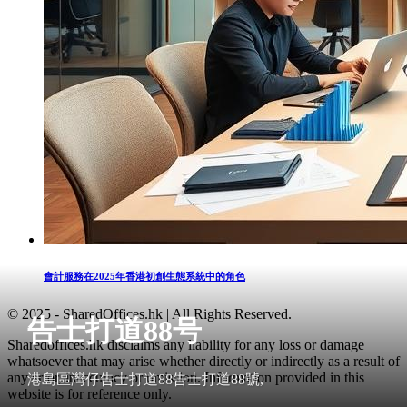
會計服務在2025年香港初創生態系統中的角色
© 2025 - SharedOffices.hk | All Rights Reserved.
告士打道88号
Sharedoffices.hk disclaims any liability for any loss or damage
whatsoever that may arise whether directly or indirectly as a result of
any error, inaccuracy or omission. Information provided in this
港島區灣仔告士打道88告士打道88號,
website is for reference only.