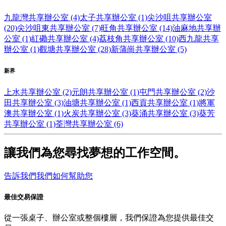
九龍灣共享辦公室 (4)
太子共享辦公室 (1)
尖沙咀共享辦公室
(20)
尖沙咀東共享辦公室 (7)
旺角共享辦公室 (14)
油麻地共享辦
公室 (1)
紅磡共享辦公室 (4)
荔枝角共享辦公室 (10)
西九龍共享
辦公室 (1)
觀塘共享辦公室 (28)
新蒲崗共享辦公室 (5)
新界
上水共享辦公室 (2)
元朗共享辦公室 (1)
屯門共享辦公室 (2)
沙
田共享辦公室 (3)
油塘共享辦公室 (1)
西貢共享辦公室 (1)
將軍
澳共享辦公室 (1)
火炭共享辦公室 (3)
葵涌共享辦公室 (3)
葵芳
共享辦公室 (1)
荃灣共享辦公室 (6)
讓我們為您尋找夢想的工作空間。
告訴我們我們如何幫助您
最佳交易保證
從一張桌子、辦公室或整個樓層，我們保證為您提供最佳交