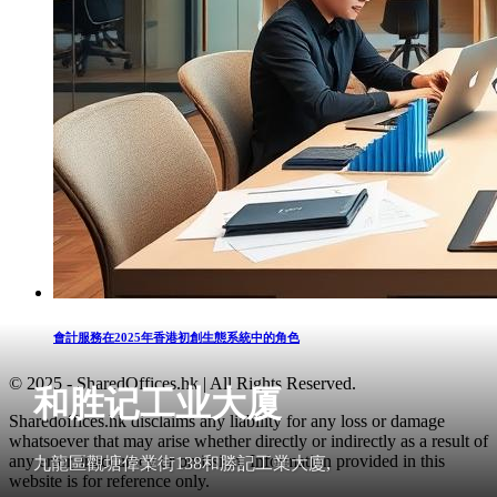
會計服務在2025年香港初創生態系統中的角色
© 2025 - SharedOffices.hk | All Rights Reserved.
和胜记工业大厦
Sharedoffices.hk disclaims any liability for any loss or damage
whatsoever that may arise whether directly or indirectly as a result of
any error, inaccuracy or omission. Information provided in this
九龍區觀塘偉業街138和勝記工業大廈,
website is for reference only.