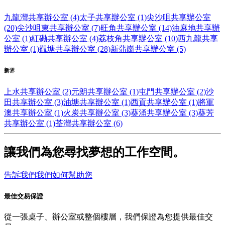
九龍灣共享辦公室 (4)
太子共享辦公室 (1)
尖沙咀共享辦公室
(20)
尖沙咀東共享辦公室 (7)
旺角共享辦公室 (14)
油麻地共享辦
公室 (1)
紅磡共享辦公室 (4)
荔枝角共享辦公室 (10)
西九龍共享
辦公室 (1)
觀塘共享辦公室 (28)
新蒲崗共享辦公室 (5)
新界
上水共享辦公室 (2)
元朗共享辦公室 (1)
屯門共享辦公室 (2)
沙
田共享辦公室 (3)
油塘共享辦公室 (1)
西貢共享辦公室 (1)
將軍
澳共享辦公室 (1)
火炭共享辦公室 (3)
葵涌共享辦公室 (3)
葵芳
共享辦公室 (1)
荃灣共享辦公室 (6)
讓我們為您尋找夢想的工作空間。
告訴我們我們如何幫助您
最佳交易保證
從一張桌子、辦公室或整個樓層，我們保證為您提供最佳交