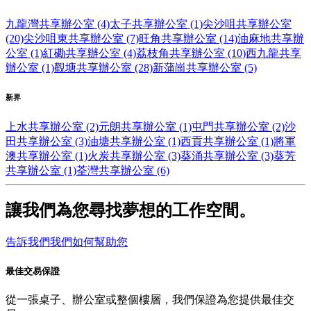
九龍灣共享辦公室 (4)
太子共享辦公室 (1)
尖沙咀共享辦公室
(20)
尖沙咀東共享辦公室 (7)
旺角共享辦公室 (14)
油麻地共享辦
公室 (1)
紅磡共享辦公室 (4)
荔枝角共享辦公室 (10)
西九龍共享
辦公室 (1)
觀塘共享辦公室 (28)
新蒲崗共享辦公室 (5)
新界
上水共享辦公室 (2)
元朗共享辦公室 (1)
屯門共享辦公室 (2)
沙
田共享辦公室 (3)
油塘共享辦公室 (1)
西貢共享辦公室 (1)
將軍
澳共享辦公室 (1)
火炭共享辦公室 (3)
葵涌共享辦公室 (3)
葵芳
共享辦公室 (1)
荃灣共享辦公室 (6)
讓我們為您尋找夢想的工作空間。
告訴我們我們如何幫助您
最佳交易保證
從一張桌子、辦公室或整個樓層，我們保證為您提供最佳交