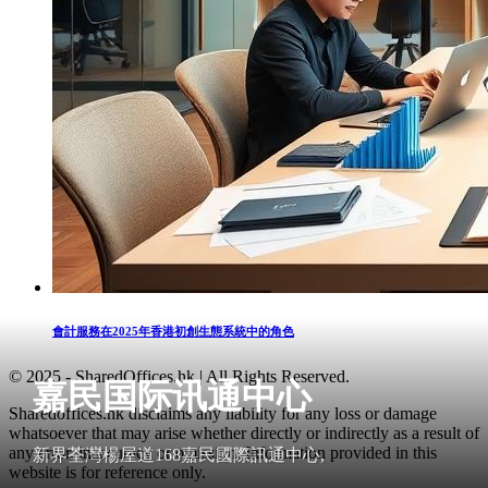
會計服務在2025年香港初創生態系統中的角色
© 2025 - SharedOffices.hk | All Rights Reserved.
嘉民国际讯通中心
Sharedoffices.hk disclaims any liability for any loss or damage
whatsoever that may arise whether directly or indirectly as a result of
any error, inaccuracy or omission. Information provided in this
新界荃灣楊屋道168嘉民國際訊通中心,
website is for reference only.