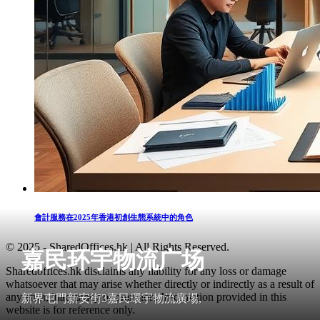
會計服務在2025年香港初創生態系統中的角色
© 2025 - SharedOffices.hk | All Rights Reserved.
嘉民环宇物流广场
Sharedoffices.hk disclaims any liability for any loss or damage
whatsoever that may arise whether directly or indirectly as a result of
any error, inaccuracy or omission. Information provided in this
新界屯門新安街3嘉民環宇物流廣場,
website is for reference only.