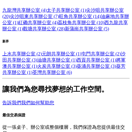
九龍灣共享辦公室 (4)
太子共享辦公室 (1)
尖沙咀共享辦公室
(20)
尖沙咀東共享辦公室 (7)
旺角共享辦公室 (14)
油麻地共享辦
公室 (1)
紅磡共享辦公室 (4)
荔枝角共享辦公室 (10)
西九龍共享
辦公室 (1)
觀塘共享辦公室 (28)
新蒲崗共享辦公室 (5)
新界
上水共享辦公室 (2)
元朗共享辦公室 (1)
屯門共享辦公室 (2)
沙
田共享辦公室 (3)
油塘共享辦公室 (1)
西貢共享辦公室 (1)
將軍
澳共享辦公室 (1)
火炭共享辦公室 (3)
葵涌共享辦公室 (3)
葵芳
共享辦公室 (1)
荃灣共享辦公室 (6)
讓我們為您尋找夢想的工作空間。
告訴我們我們如何幫助您
最佳交易保證
從一張桌子、辦公室或整個樓層，我們保證為您提供最佳交