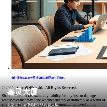
會計服務在2025年香港初創生態系統中的角色
© 2025 - SharedOffices.hk | All Rights Reserved.
嘉灵大厦
Sharedoffices.hk disclaims any liability for any loss or damage
whatsoever that may arise whether directly or indirectly as a result of
any error, inaccuracy or omission. Information provided in this
九龍區觀塘偉業街166嘉靈大廈,