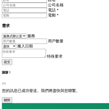
公司名稱
電話
*
電郵
*
需求
服務
用戶數量
搬入日期
特殊要求
提交
謝謝！
您的訊息已成功發送。我們將盡快與您聯繫。
關閉