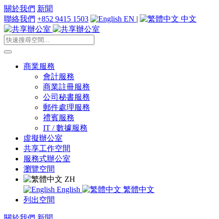
關於我們
新聞
聯絡我們
+852 9415 1503
EN
|
中文
商業服務
會計服務
商業註冊服務
公司秘書服務
郵件處理服務
禮賓服務
IT / 數據服務
虛擬辦公室
共享工作空間
服務式辦公室
瀏覽空間
ZH
English
繁體中文
列出空間
關於我們
新聞