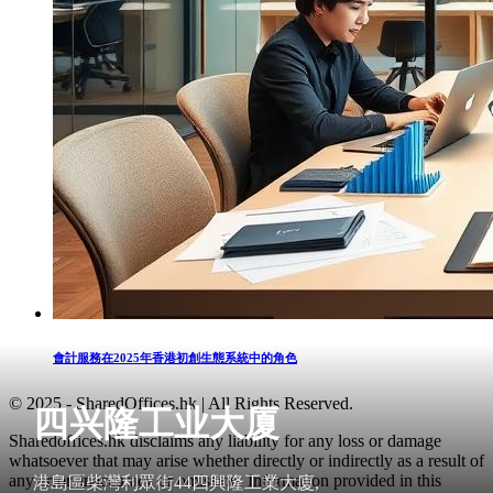
會計服務在2025年香港初創生態系統中的角色
© 2025 - SharedOffices.hk | All Rights Reserved.
四兴隆工业大厦
Sharedoffices.hk disclaims any liability for any loss or damage
whatsoever that may arise whether directly or indirectly as a result of
any error, inaccuracy or omission. Information provided in this
港島區柴灣利眾街44四興隆工業大廈,