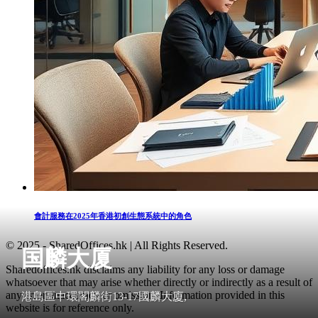
會計服務在2025年香港初創生態系統中的角色
© 2025 - SharedOffices.hk | All Rights Reserved.
国麟大厦
Sharedoffices.hk disclaims any liability for any loss or damage
whatsoever that may arise whether directly or indirectly as a result of
any error, inaccuracy or omission. Information provided in this
港島區中環閣麟街13-17國麟大廈,
website is for reference only.