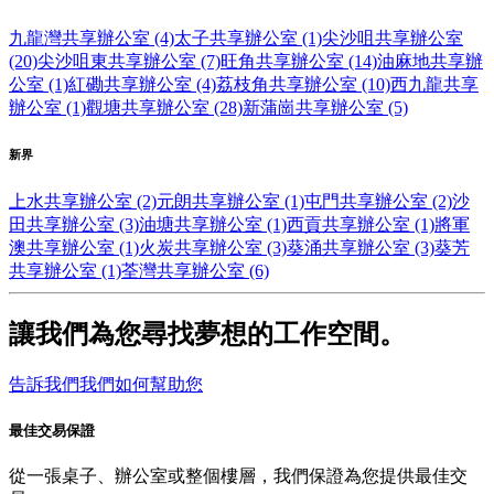
九龍灣共享辦公室 (4)
太子共享辦公室 (1)
尖沙咀共享辦公室
(20)
尖沙咀東共享辦公室 (7)
旺角共享辦公室 (14)
油麻地共享辦
公室 (1)
紅磡共享辦公室 (4)
荔枝角共享辦公室 (10)
西九龍共享
辦公室 (1)
觀塘共享辦公室 (28)
新蒲崗共享辦公室 (5)
新界
上水共享辦公室 (2)
元朗共享辦公室 (1)
屯門共享辦公室 (2)
沙
田共享辦公室 (3)
油塘共享辦公室 (1)
西貢共享辦公室 (1)
將軍
澳共享辦公室 (1)
火炭共享辦公室 (3)
葵涌共享辦公室 (3)
葵芳
共享辦公室 (1)
荃灣共享辦公室 (6)
讓我們為您尋找夢想的工作空間。
告訴我們我們如何幫助您
最佳交易保證
從一張桌子、辦公室或整個樓層，我們保證為您提供最佳交