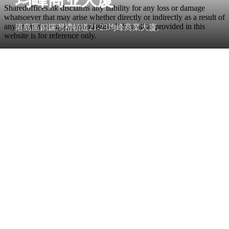
Sharedoffices.hk disclaims any liability for any loss or damage
whatsoever that may arise whether directly or indirectly as a result of
any error, inaccuracy or omission. Information provided in this
港島區銅鑼灣禮頓道21-23均峰商業大廈,
website is for reference only.