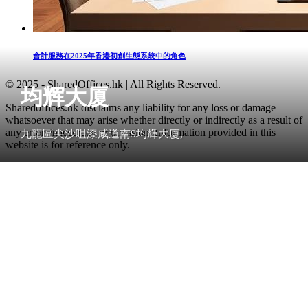
會計服務在2025年香港初創生態系統中的角色
© 2025 - SharedOffices.hk | All Rights Reserved.
均辉大厦
Sharedoffices.hk disclaims any liability for any loss or damage
whatsoever that may arise whether directly or indirectly as a result of
any error, inaccuracy or omission. Information provided in this
九龍區尖沙咀漆咸道南9均輝大廈,
website is for reference only.