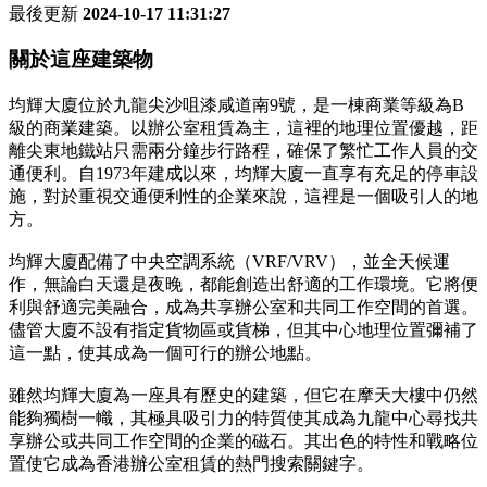
最後更新
2024-10-17 11:31:27
關於這座建築物
均輝大廈位於九龍尖沙咀漆咸道南9號，是一棟商業等級為B
級的商業建築。以辦公室租賃為主，這裡的地理位置優越，距
離尖東地鐵站只需兩分鐘步行路程，確保了繁忙工作人員的交
通便利。自1973年建成以來，均輝大廈一直享有充足的停車設
施，對於重視交通便利性的企業來說，這裡是一個吸引人的地
方。
均輝大廈配備了中央空調系統（VRF/VRV），並全天候運
作，無論白天還是夜晚，都能創造出舒適的工作環境。它將便
利與舒適完美融合，成為共享辦公室和共同工作空間的首選。
儘管大廈不設有指定貨物區或貨梯，但其中心地理位置彌補了
這一點，使其成為一個可行的辦公地點。
雖然均輝大廈為一座具有歷史的建築，但它在摩天大樓中仍然
能夠獨樹一幟，其極具吸引力的特質使其成為九龍中心尋找共
享辦公或共同工作空間的企業的磁石。其出色的特性和戰略位
置使它成為香港辦公室租賃的熱門搜索關鍵字。