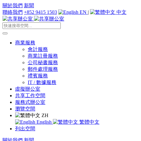
關於我們
新聞
聯絡我們
+852 9415 1503
EN
|
中文
商業服務
會計服務
商業註冊服務
公司秘書服務
郵件處理服務
禮賓服務
IT / 數據服務
虛擬辦公室
共享工作空間
服務式辦公室
瀏覽空間
ZH
English
繁體中文
列出空間
關於我們
新聞