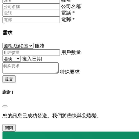
公司名稱
電話
*
電郵
*
需求
服務
用戶數量
搬入日期
特殊要求
提交
謝謝！
您的訊息已成功發送。我們將盡快與您聯繫。
關閉