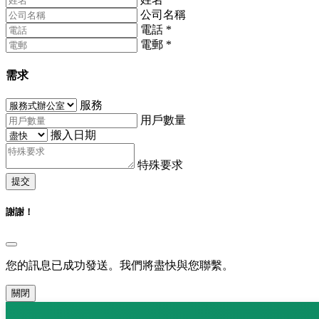
公司名稱
電話
*
電郵
*
需求
服務
用戶數量
搬入日期
特殊要求
提交
謝謝！
您的訊息已成功發送。我們將盡快與您聯繫。
關閉