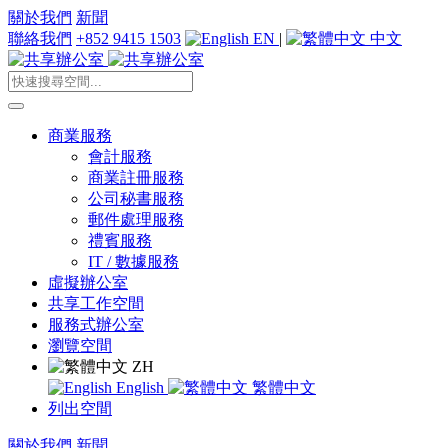
關於我們
新聞
聯絡我們
+852 9415 1503
EN
|
中文
商業服務
會計服務
商業註冊服務
公司秘書服務
郵件處理服務
禮賓服務
IT / 數據服務
虛擬辦公室
共享工作空間
服務式辦公室
瀏覽空間
ZH
English
繁體中文
列出空間
關於我們
新聞