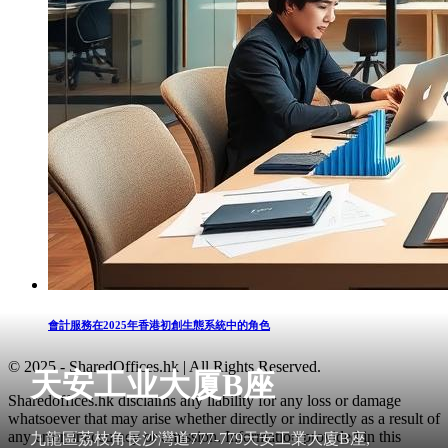
會計服務在2025年香港初創生態系統中的角色
© 2025 - SharedOffices.hk | All Rights Reserved.
天安工业大厦B座
Sharedoffices.hk disclaims any liability for any loss or damage
whatsoever that may arise whether directly or indirectly as a result of
any error, inaccuracy or omission. Information provided in this
九龍區荔枝角長沙灣道777-779天安工業大廈B座,