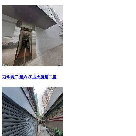
冠华镜厂(第六)工业大厦第二座