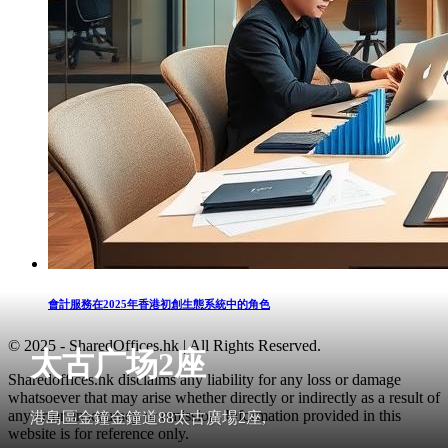
會計服務在2025年香港初創生態系統中的角色
© 2025 - SharedOffices.hk | All Rights Reserved.
太古广场2座
Sharedoffices.hk disclaims any liability for any loss or damage
whatsoever that may arise whether directly or indirectly as a result of
any error, inaccuracy or omission. Information provided in this
港島區金鐘金鐘道88太古廣場2座,
website is for reference only.