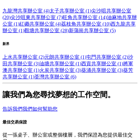
九龍灣共享辦公室 (4)
太子共享辦公室 (1)
尖沙咀共享辦公室
(20)
尖沙咀東共享辦公室 (7)
旺角共享辦公室 (14)
油麻地共享辦
公室 (1)
紅磡共享辦公室 (4)
荔枝角共享辦公室 (10)
西九龍共享
辦公室 (1)
觀塘共享辦公室 (28)
新蒲崗共享辦公室 (5)
新界
上水共享辦公室 (2)
元朗共享辦公室 (1)
屯門共享辦公室 (2)
沙
田共享辦公室 (3)
油塘共享辦公室 (1)
西貢共享辦公室 (1)
將軍
澳共享辦公室 (1)
火炭共享辦公室 (3)
葵涌共享辦公室 (3)
葵芳
共享辦公室 (1)
荃灣共享辦公室 (6)
讓我們為您尋找夢想的工作空間。
告訴我們我們如何幫助您
最佳交易保證
從一張桌子、辦公室或整個樓層，我們保證為您提供最佳交