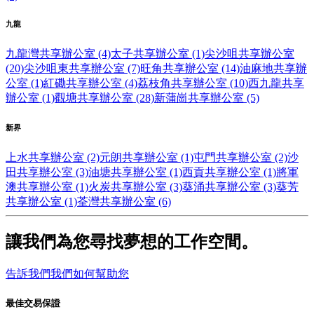
九龍
九龍灣共享辦公室 (4)
太子共享辦公室 (1)
尖沙咀共享辦公室
(20)
尖沙咀東共享辦公室 (7)
旺角共享辦公室 (14)
油麻地共享辦
公室 (1)
紅磡共享辦公室 (4)
荔枝角共享辦公室 (10)
西九龍共享
辦公室 (1)
觀塘共享辦公室 (28)
新蒲崗共享辦公室 (5)
新界
上水共享辦公室 (2)
元朗共享辦公室 (1)
屯門共享辦公室 (2)
沙
田共享辦公室 (3)
油塘共享辦公室 (1)
西貢共享辦公室 (1)
將軍
澳共享辦公室 (1)
火炭共享辦公室 (3)
葵涌共享辦公室 (3)
葵芳
共享辦公室 (1)
荃灣共享辦公室 (6)
讓我們為您尋找夢想的工作空間。
告訴我們我們如何幫助您
最佳交易保證