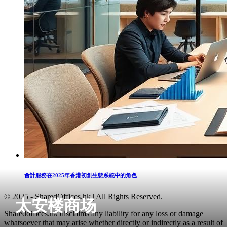
會計服務在2025年香港初創生態系統中的角色
© 2025 - SharedOffices.hk | All Rights Reserved.
太安楼商场
Sharedoffices.hk disclaims any liability for any loss or damage
whatsoever that may arise whether directly or indirectly as a result of