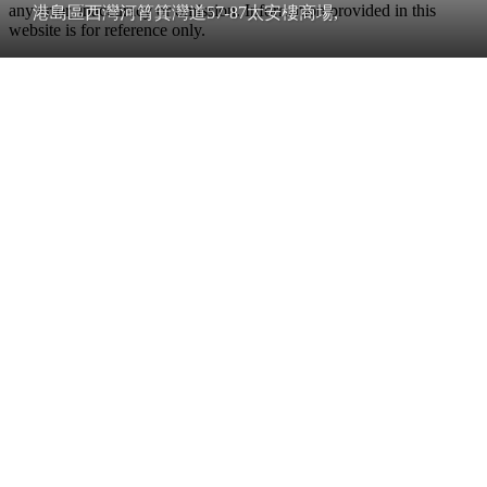
any error, inaccuracy or omission. Information provided in this
港島區西灣河筲箕灣道57-87太安樓商場,
website is for reference only.