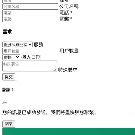
公司名稱
電話
*
電郵
*
需求
服務
用戶數量
搬入日期
特殊要求
提交
謝謝！
您的訊息已成功發送。我們將盡快與您聯繫。
關閉