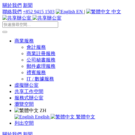
關於我們
新聞
聯絡我們
+852 9415 1503
EN
|
中文
商業服務
會計服務
商業註冊服務
公司秘書服務
郵件處理服務
禮賓服務
IT / 數據服務
虛擬辦公室
共享工作空間
服務式辦公室
瀏覽空間
ZH
English
繁體中文
列出空間
關於我們
新聞