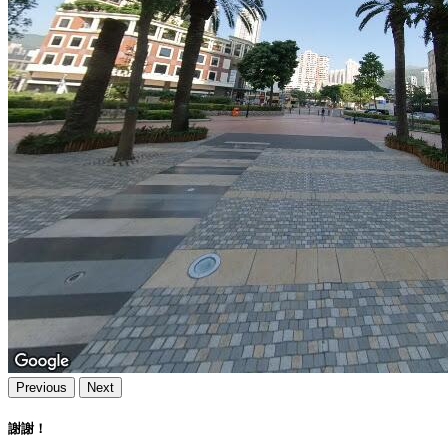
Previous
Next
謝謝！