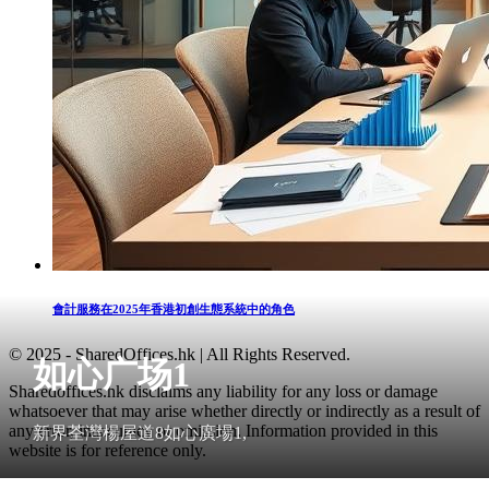
會計服務在2025年香港初創生態系統中的角色
© 2025 - SharedOffices.hk | All Rights Reserved.
如心广场1
Sharedoffices.hk disclaims any liability for any loss or damage
whatsoever that may arise whether directly or indirectly as a result of
any error, inaccuracy or omission. Information provided in this
新界荃灣楊屋道8如心廣場1,
website is for reference only.