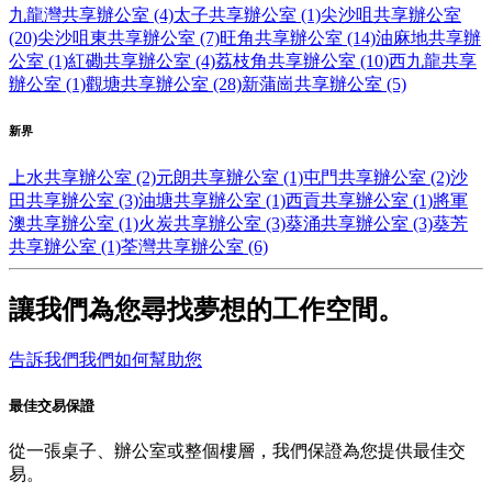
九龍灣共享辦公室 (4)
太子共享辦公室 (1)
尖沙咀共享辦公室
(20)
尖沙咀東共享辦公室 (7)
旺角共享辦公室 (14)
油麻地共享辦
公室 (1)
紅磡共享辦公室 (4)
荔枝角共享辦公室 (10)
西九龍共享
辦公室 (1)
觀塘共享辦公室 (28)
新蒲崗共享辦公室 (5)
新界
上水共享辦公室 (2)
元朗共享辦公室 (1)
屯門共享辦公室 (2)
沙
田共享辦公室 (3)
油塘共享辦公室 (1)
西貢共享辦公室 (1)
將軍
澳共享辦公室 (1)
火炭共享辦公室 (3)
葵涌共享辦公室 (3)
葵芳
共享辦公室 (1)
荃灣共享辦公室 (6)
讓我們為您尋找夢想的工作空間。
告訴我們我們如何幫助您
最佳交易保證
從一張桌子、辦公室或整個樓層，我們保證為您提供最佳交
易。