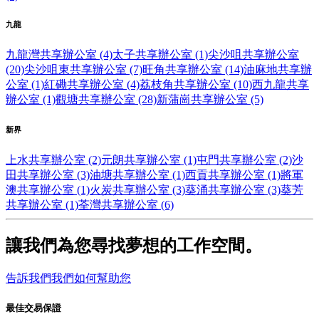
九龍
九龍灣共享辦公室 (4)
太子共享辦公室 (1)
尖沙咀共享辦公室
(20)
尖沙咀東共享辦公室 (7)
旺角共享辦公室 (14)
油麻地共享辦
公室 (1)
紅磡共享辦公室 (4)
荔枝角共享辦公室 (10)
西九龍共享
辦公室 (1)
觀塘共享辦公室 (28)
新蒲崗共享辦公室 (5)
新界
上水共享辦公室 (2)
元朗共享辦公室 (1)
屯門共享辦公室 (2)
沙
田共享辦公室 (3)
油塘共享辦公室 (1)
西貢共享辦公室 (1)
將軍
澳共享辦公室 (1)
火炭共享辦公室 (3)
葵涌共享辦公室 (3)
葵芳
共享辦公室 (1)
荃灣共享辦公室 (6)
讓我們為您尋找夢想的工作空間。
告訴我們我們如何幫助您
最佳交易保證