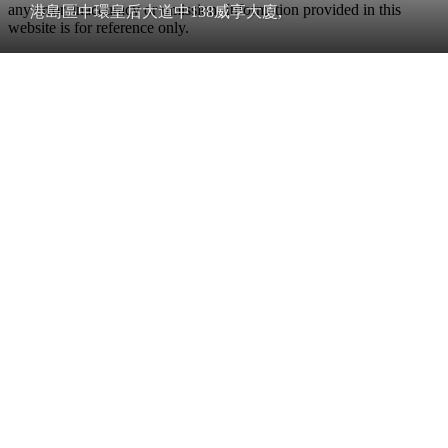
any error, inaccuracy or omission. Information provided in this
港島區中環皇后大道中138威享大廈,
website is for reference only.