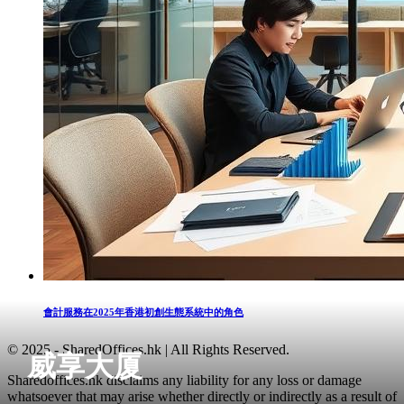
會計服務在2025年香港初創生態系統中的角色
© 2025 - SharedOffices.hk | All Rights Reserved.
威享大厦
Sharedoffices.hk disclaims any liability for any loss or damage
whatsoever that may arise whether directly or indirectly as a result of