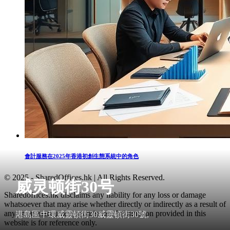
會計服務在2025年香港初創生態系統中的角色
© 2025 - SharedOffices.hk | All Rights Reserved.
威灵顿街30号
Sharedoffices.hk disclaims any liability for any loss or damage
whatsoever that may arise whether directly or indirectly as a result of
any error, inaccuracy or omission. Information provided in this
港島區中環威靈頓街30威靈頓街30號,
website is for reference only.