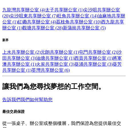
九龍灣共享辦公室 (4)
太子共享辦公室 (1)
尖沙咀共享辦公室
(20)
尖沙咀東共享辦公室 (7)
旺角共享辦公室 (14)
油麻地共享辦
公室 (1)
紅磡共享辦公室 (4)
荔枝角共享辦公室 (10)
西九龍共享
辦公室 (1)
觀塘共享辦公室 (28)
新蒲崗共享辦公室 (5)
新界
上水共享辦公室 (2)
元朗共享辦公室 (1)
屯門共享辦公室 (2)
沙
田共享辦公室 (3)
油塘共享辦公室 (1)
西貢共享辦公室 (1)
將軍
澳共享辦公室 (1)
火炭共享辦公室 (3)
葵涌共享辦公室 (3)
葵芳
共享辦公室 (1)
荃灣共享辦公室 (6)
讓我們為您尋找夢想的工作空間。
告訴我們我們如何幫助您
最佳交易保證
從一張桌子、辦公室或整個樓層，我們保證為您提供最佳交