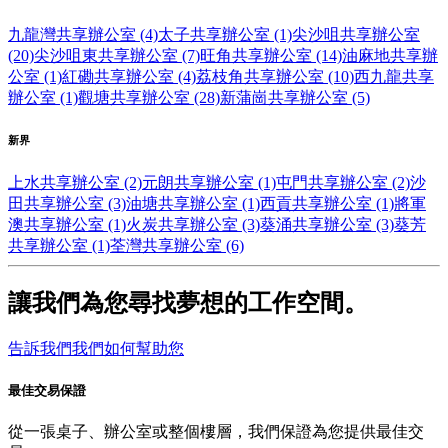
九龍灣共享辦公室 (4)
太子共享辦公室 (1)
尖沙咀共享辦公室
(20)
尖沙咀東共享辦公室 (7)
旺角共享辦公室 (14)
油麻地共享辦
公室 (1)
紅磡共享辦公室 (4)
荔枝角共享辦公室 (10)
西九龍共享
辦公室 (1)
觀塘共享辦公室 (28)
新蒲崗共享辦公室 (5)
新界
上水共享辦公室 (2)
元朗共享辦公室 (1)
屯門共享辦公室 (2)
沙
田共享辦公室 (3)
油塘共享辦公室 (1)
西貢共享辦公室 (1)
將軍
澳共享辦公室 (1)
火炭共享辦公室 (3)
葵涌共享辦公室 (3)
葵芳
共享辦公室 (1)
荃灣共享辦公室 (6)
讓我們為您尋找夢想的工作空間。
告訴我們我們如何幫助您
最佳交易保證
從一張桌子、辦公室或整個樓層，我們保證為您提供最佳交