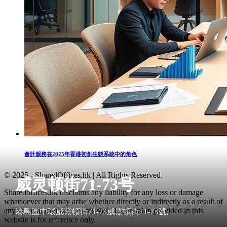
會計服務在2025年香港初創生態系統中的角色
© 2025 - SharedOffices.hk | All Rights Reserved.
威灵顿街71-73号
Sharedoffices.hk disclaims any liability for any loss or damage
whatsoever that may arise whether directly or indirectly as a result of
any error, inaccuracy or omission. Information provided in this
港島區中環威靈頓街71-73威靈頓街71-73號,
website is for reference only.