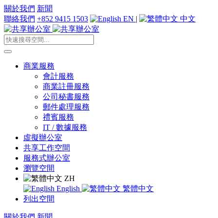
關於我們
新聞
聯絡我們
+852 9415 1503
EN
|
中文
商業服務
會計服務
商業註冊服務
公司秘書服務
郵件處理服務
禮賓服務
IT / 數據服務
虛擬辦公室
共享工作空間
服務式辦公室
瀏覽空間
ZH
English
繁體中文
列出空間
關於我們
新聞