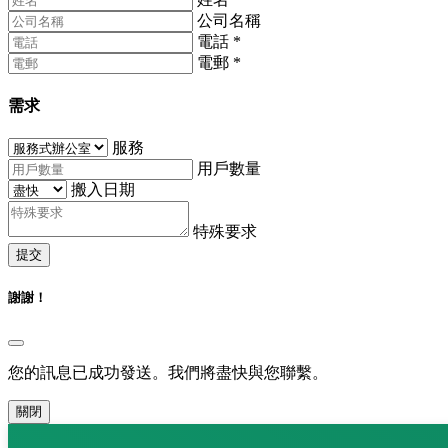
公司名稱
電話
*
電郵
*
需求
服務
用戶數量
搬入日期
特殊要求
提交
謝謝！
您的訊息已成功發送。我們將盡快與您聯繫。
關閉