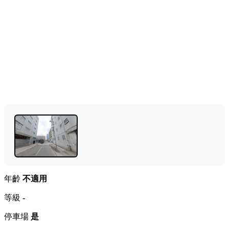
年齡
不適用
等級
-
停車場
是