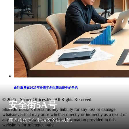
會計服務在2025年香港初創生態系統中的角色
© 2025 - SharedOffices.hk | All Rights Reserved.
安全街5A号
Sharedoffices.hk disclaims any liability for any loss or damage
whatsoever that may arise whether directly or indirectly as a result of
any error, inaccuracy or omission. Information provided in this
新界粉嶺安全街5A安全街5A號,
website is for reference only.