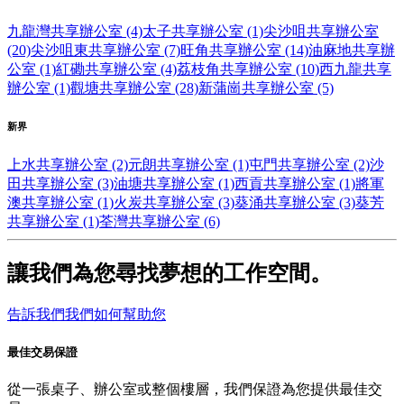
九龍灣共享辦公室 (4)
太子共享辦公室 (1)
尖沙咀共享辦公室
(20)
尖沙咀東共享辦公室 (7)
旺角共享辦公室 (14)
油麻地共享辦
公室 (1)
紅磡共享辦公室 (4)
荔枝角共享辦公室 (10)
西九龍共享
辦公室 (1)
觀塘共享辦公室 (28)
新蒲崗共享辦公室 (5)
新界
上水共享辦公室 (2)
元朗共享辦公室 (1)
屯門共享辦公室 (2)
沙
田共享辦公室 (3)
油塘共享辦公室 (1)
西貢共享辦公室 (1)
將軍
澳共享辦公室 (1)
火炭共享辦公室 (3)
葵涌共享辦公室 (3)
葵芳
共享辦公室 (1)
荃灣共享辦公室 (6)
讓我們為您尋找夢想的工作空間。
告訴我們我們如何幫助您
最佳交易保證
從一張桌子、辦公室或整個樓層，我們保證為您提供最佳交