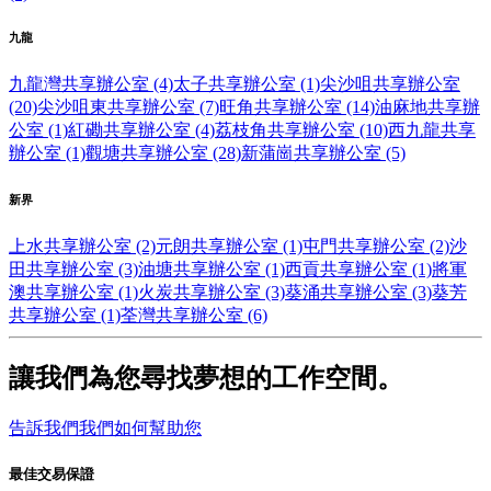
九龍
九龍灣共享辦公室 (4)
太子共享辦公室 (1)
尖沙咀共享辦公室
(20)
尖沙咀東共享辦公室 (7)
旺角共享辦公室 (14)
油麻地共享辦
公室 (1)
紅磡共享辦公室 (4)
荔枝角共享辦公室 (10)
西九龍共享
辦公室 (1)
觀塘共享辦公室 (28)
新蒲崗共享辦公室 (5)
新界
上水共享辦公室 (2)
元朗共享辦公室 (1)
屯門共享辦公室 (2)
沙
田共享辦公室 (3)
油塘共享辦公室 (1)
西貢共享辦公室 (1)
將軍
澳共享辦公室 (1)
火炭共享辦公室 (3)
葵涌共享辦公室 (3)
葵芳
共享辦公室 (1)
荃灣共享辦公室 (6)
讓我們為您尋找夢想的工作空間。
告訴我們我們如何幫助您
最佳交易保證