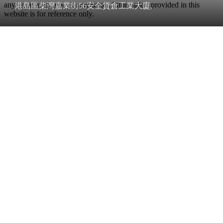
any error, inaccuracy or omission. Information provided in this
港島區柴灣嘉業街56安全貨倉工業大廈,
website is for reference only.