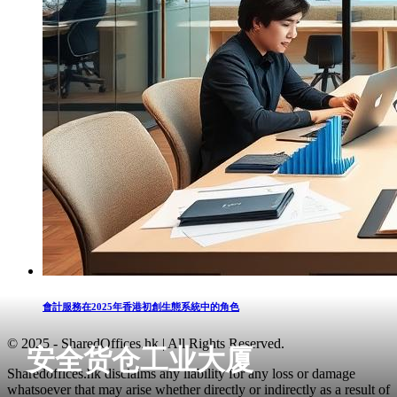
會計服務在2025年香港初創生態系統中的角色
© 2025 - SharedOffices.hk | All Rights Reserved.
安全货仓工业大厦
Sharedoffices.hk disclaims any liability for any loss or damage
whatsoever that may arise whether directly or indirectly as a result of