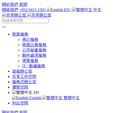
關於我們
新聞
聯絡我們
+852 9415 1503
EN
|
中文
商業服務
會計服務
商業註冊服務
公司秘書服務
郵件處理服務
禮賓服務
IT / 數據服務
虛擬辦公室
共享工作空間
服務式辦公室
瀏覽空間
ZH
English
繁體中文
列出空間
關於我們
新聞