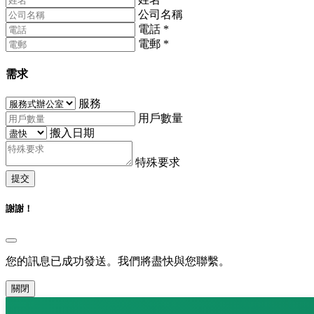
公司名稱
電話
*
電郵
*
需求
服務
用戶數量
搬入日期
特殊要求
提交
謝謝！
您的訊息已成功發送。我們將盡快與您聯繫。
關閉