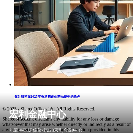
會計服務在2025年香港初創生態系統中的角色
© 2025 - SharedOffices.hk | All Rights Reserved.
宏利金融中心
Sharedoffices.hk disclaims any liability for any loss or damage
whatsoever that may arise whether directly or indirectly as a result of
any error, inaccuracy or omission. Information provided in this
九龍區觀塘偉業街223宏利金融中心,