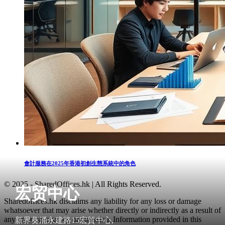
會計服務在2025年香港初創生態系統中的角色
© 2025 - SharedOffices.hk | All Rights Reserved.
宏贸中心
Sharedoffices.hk disclaims any liability for any loss or damage
whatsoever that may arise whether directly or indirectly as a result of
any error, inaccuracy or omission. Information provided in this
新界葵涌永建路15宏貿中心,