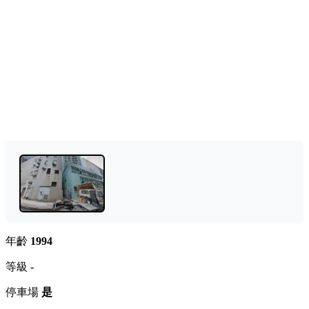
年齡
1994
等級
-
停車場
是