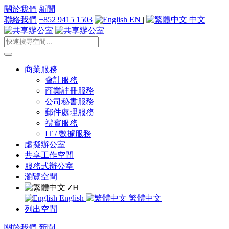
關於我們
新聞
聯絡我們
+852 9415 1503
EN
|
中文
商業服務
會計服務
商業註冊服務
公司秘書服務
郵件處理服務
禮賓服務
IT / 數據服務
虛擬辦公室
共享工作空間
服務式辦公室
瀏覽空間
ZH
English
繁體中文
列出空間
關於我們
新聞