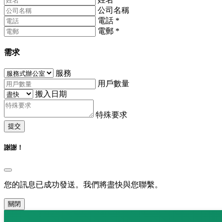
公司名稱
電話
*
電郵
*
需求
服務
用戶數量
搬入日期
特殊要求
提交
謝謝！
您的訊息已成功發送。我們將盡快與您聯繫。
關閉