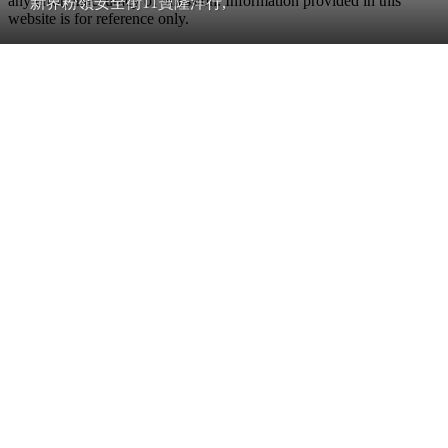
any error, inaccuracy or omission. Information provided in this
新界粉嶺安全街11寶隆洋行,
website is for reference only.