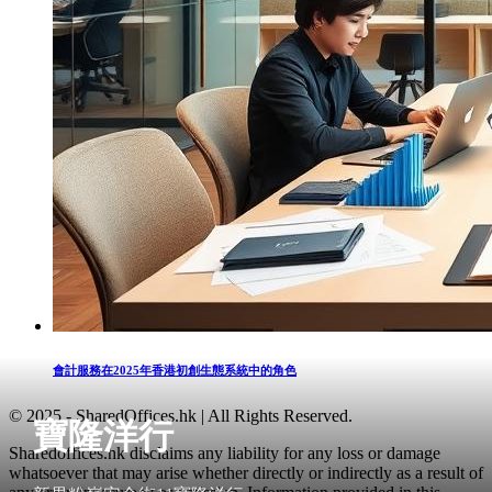
會計服務在2025年香港初創生態系統中的角色
© 2025 - SharedOffices.hk | All Rights Reserved.
寶隆洋行
Sharedoffices.hk disclaims any liability for any loss or damage
whatsoever that may arise whether directly or indirectly as a result of