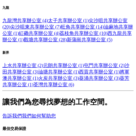
九龍
九龍灣共享辦公室 (4)
太子共享辦公室 (1)
尖沙咀共享辦公室
(20)
尖沙咀東共享辦公室 (7)
旺角共享辦公室 (14)
油麻地共享辦
公室 (1)
紅磡共享辦公室 (4)
荔枝角共享辦公室 (10)
西九龍共享
辦公室 (1)
觀塘共享辦公室 (28)
新蒲崗共享辦公室 (5)
新界
上水共享辦公室 (2)
元朗共享辦公室 (1)
屯門共享辦公室 (2)
沙
田共享辦公室 (3)
油塘共享辦公室 (1)
西貢共享辦公室 (1)
將軍
澳共享辦公室 (1)
火炭共享辦公室 (3)
葵涌共享辦公室 (3)
葵芳
共享辦公室 (1)
荃灣共享辦公室 (6)
讓我們為您尋找夢想的工作空間。
告訴我們我們如何幫助您
最佳交易保證