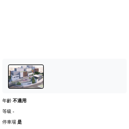
年齡
不適用
等級
-
停車場
是