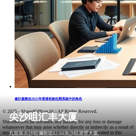
會計服務在2025年香港初創生態系統中的角色
© 2025 - SharedOffices.hk | All Rights Reserved.
尖沙咀汇丰大厦
Sharedoffices.hk disclaims any liability for any loss or damage
whatsoever that may arise whether directly or indirectly as a result of
any error, inaccuracy or omission. Information provided in this
九龍區尖沙咀彌敦道82-84尖沙咀滙豐大廈,