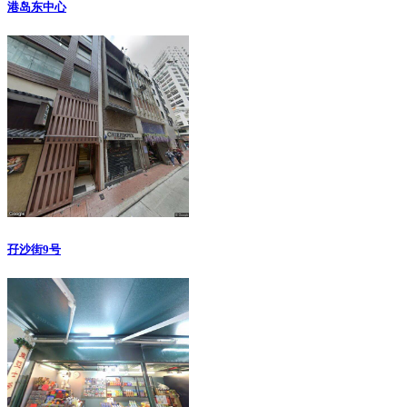
港岛东中心
孖沙街9号