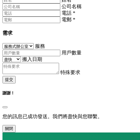
公司名稱
電話
*
電郵
*
需求
服務
用戶數量
搬入日期
特殊要求
提交
謝謝！
您的訊息已成功發送。我們將盡快與您聯繫。
關閉