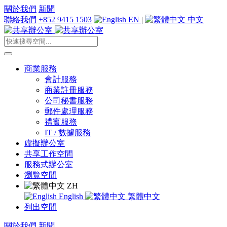
關於我們
新聞
聯絡我們
+852 9415 1503
EN
|
中文
商業服務
會計服務
商業註冊服務
公司秘書服務
郵件處理服務
禮賓服務
IT / 數據服務
虛擬辦公室
共享工作空間
服務式辦公室
瀏覽空間
ZH
English
繁體中文
列出空間
關於我們
新聞