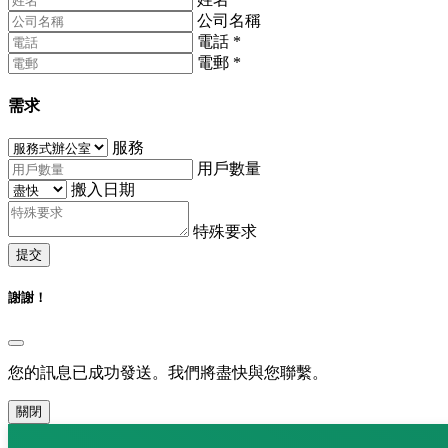
公司名稱
電話
*
電郵
*
需求
服務
用戶數量
搬入日期
特殊要求
提交
謝謝！
您的訊息已成功發送。我們將盡快與您聯繫。
關閉