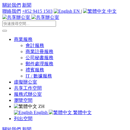
關於我們
新聞
聯絡我們
+852 9415 1503
EN
|
中文
商業服務
會計服務
商業註冊服務
公司秘書服務
郵件處理服務
禮賓服務
IT / 數據服務
虛擬辦公室
共享工作空間
服務式辦公室
瀏覽空間
ZH
English
繁體中文
列出空間
關於我們
新聞