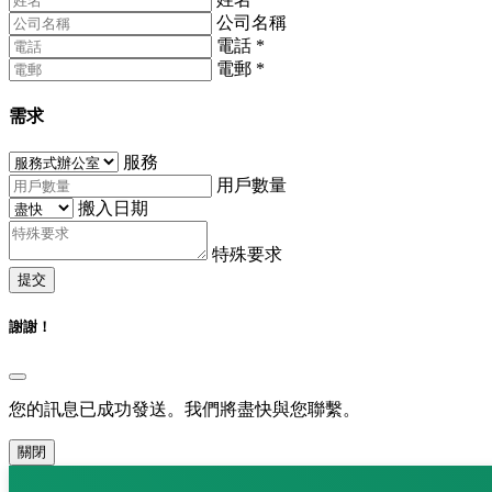
公司名稱
電話
*
電郵
*
需求
服務
用戶數量
搬入日期
特殊要求
提交
謝謝！
您的訊息已成功發送。我們將盡快與您聯繫。
關閉