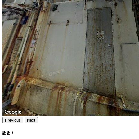
Previous
Next
謝謝！