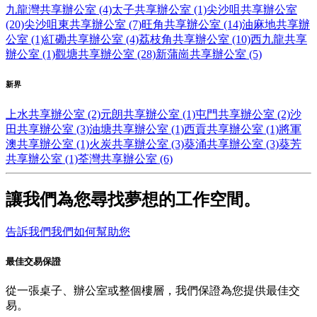
九龍灣共享辦公室 (4)
太子共享辦公室 (1)
尖沙咀共享辦公室
(20)
尖沙咀東共享辦公室 (7)
旺角共享辦公室 (14)
油麻地共享辦
公室 (1)
紅磡共享辦公室 (4)
荔枝角共享辦公室 (10)
西九龍共享
辦公室 (1)
觀塘共享辦公室 (28)
新蒲崗共享辦公室 (5)
新界
上水共享辦公室 (2)
元朗共享辦公室 (1)
屯門共享辦公室 (2)
沙
田共享辦公室 (3)
油塘共享辦公室 (1)
西貢共享辦公室 (1)
將軍
澳共享辦公室 (1)
火炭共享辦公室 (3)
葵涌共享辦公室 (3)
葵芳
共享辦公室 (1)
荃灣共享辦公室 (6)
讓我們為您尋找夢想的工作空間。
告訴我們我們如何幫助您
最佳交易保證
從一張桌子、辦公室或整個樓層，我們保證為您提供最佳交
易。