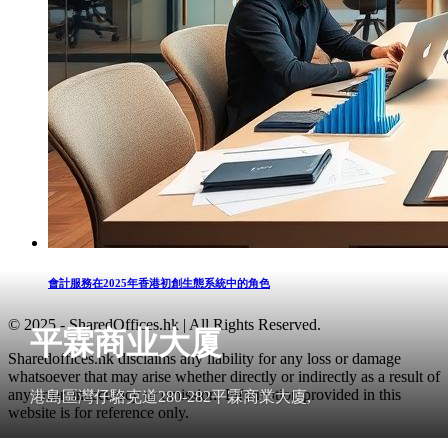
會計服務在2025年香港初創生態系統中的角色
© 2025 - SharedOffices.hk | All Rights Reserved.
平霖商业大厦
Sharedoffices.hk disclaims any liability for any loss or damage
whatsoever that may arise whether directly or indirectly as a result of
any error, inaccuracy or omission. Information provided in this
港島區灣仔駱克道280-282平霖商業大廈,
website is for reference only.