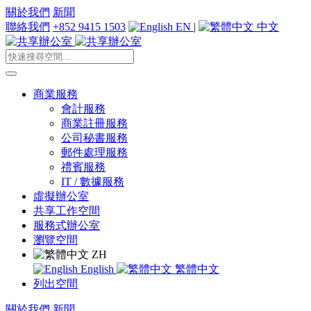
關於我們
新聞
聯絡我們
+852 9415 1503
EN
|
中文
商業服務
會計服務
商業註冊服務
公司秘書服務
郵件處理服務
禮賓服務
IT / 數據服務
虛擬辦公室
共享工作空間
服務式辦公室
瀏覽空間
ZH
English
繁體中文
列出空間
關於我們
新聞