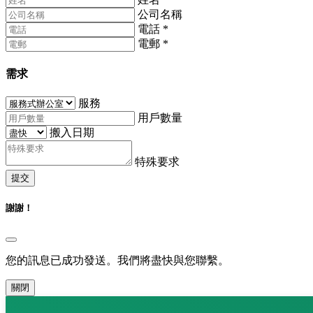
公司名稱
電話
*
電郵
*
需求
服務
用戶數量
搬入日期
特殊要求
提交
謝謝！
您的訊息已成功發送。我們將盡快與您聯繫。
關閉