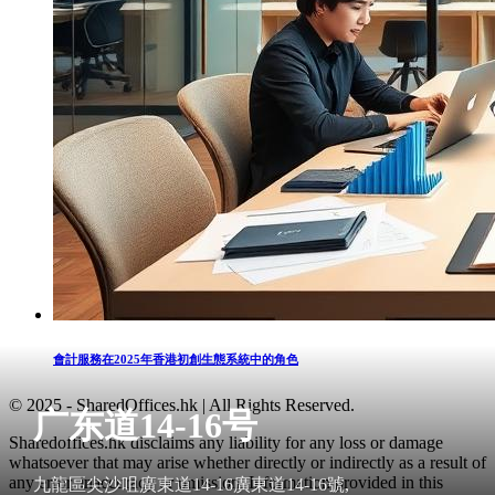
會計服務在2025年香港初創生態系統中的角色
© 2025 - SharedOffices.hk | All Rights Reserved.
广东道14-16号
Sharedoffices.hk disclaims any liability for any loss or damage
whatsoever that may arise whether directly or indirectly as a result of
any error, inaccuracy or omission. Information provided in this
九龍區尖沙咀廣東道14-16廣東道14-16號,