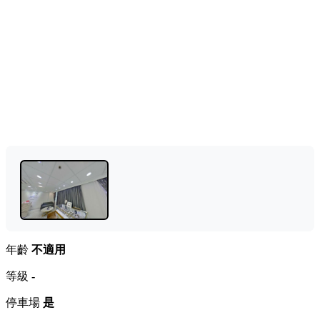
年齡
不適用
等級
-
停車場
是