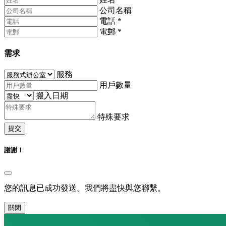
公司名稱
電話
*
電郵
*
需求
服務
用戶數量
搬入日期
特殊要求
提交
謝謝！
您的訊息已成功發送。我們將盡快與您聯繫。
關閉