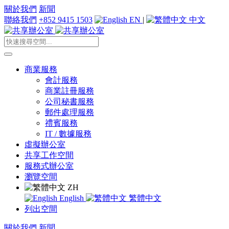
關於我們
新聞
聯絡我們
+852 9415 1503
EN
|
中文
商業服務
會計服務
商業註冊服務
公司秘書服務
郵件處理服務
禮賓服務
IT / 數據服務
虛擬辦公室
共享工作空間
服務式辦公室
瀏覽空間
ZH
English
繁體中文
列出空間
關於我們
新聞