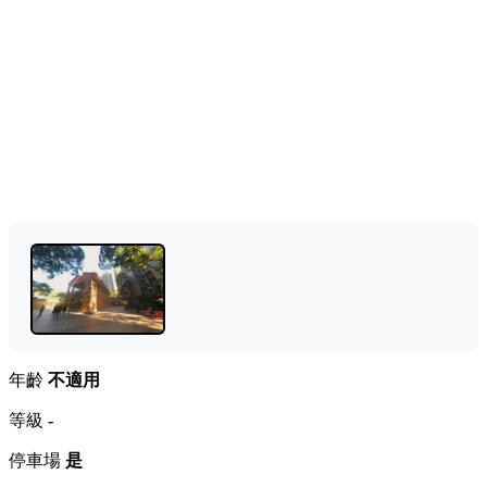
年齡
不適用
等級
-
停車場
是