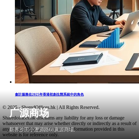
會計服務在2025年香港初創生態系統中的角色
© 2025 - SharedOffices.hk | All Rights Reserved.
广源商场
Sharedoffices.hk disclaims any liability for any loss or damage
whatsoever that may arise whether directly or indirectly as a result of
any error, inaccuracy or omission. Information provided in this
新界沙田小瀝源路68廣源商場,
website is for reference only.