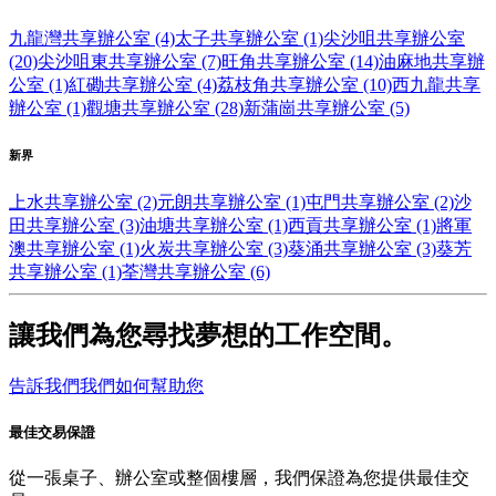
九龍灣共享辦公室 (4)
太子共享辦公室 (1)
尖沙咀共享辦公室
(20)
尖沙咀東共享辦公室 (7)
旺角共享辦公室 (14)
油麻地共享辦
公室 (1)
紅磡共享辦公室 (4)
荔枝角共享辦公室 (10)
西九龍共享
辦公室 (1)
觀塘共享辦公室 (28)
新蒲崗共享辦公室 (5)
新界
上水共享辦公室 (2)
元朗共享辦公室 (1)
屯門共享辦公室 (2)
沙
田共享辦公室 (3)
油塘共享辦公室 (1)
西貢共享辦公室 (1)
將軍
澳共享辦公室 (1)
火炭共享辦公室 (3)
葵涌共享辦公室 (3)
葵芳
共享辦公室 (1)
荃灣共享辦公室 (6)
讓我們為您尋找夢想的工作空間。
告訴我們我們如何幫助您
最佳交易保證
從一張桌子、辦公室或整個樓層，我們保證為您提供最佳交