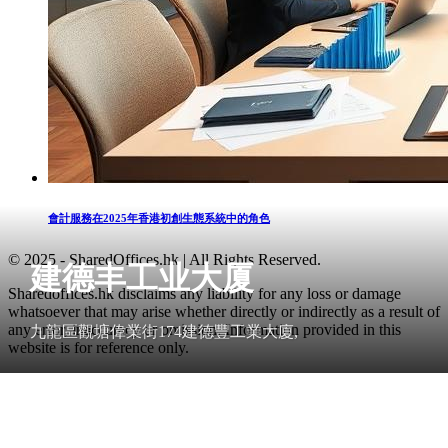
會計服務在2025年香港初創生態系統中的角色
© 2025 - SharedOffices.hk | All Rights Reserved.
建德丰工业大厦
Sharedoffices.hk disclaims any liability for any loss or damage
whatsoever that may arise whether directly or indirectly as a result of
any error, inaccuracy or omission. Information provided in this
九龍區觀塘偉業街174建德豐工業大廈,
website is for reference only.