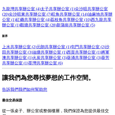
九龍灣共享辦公室 (4)
太子共享辦公室 (1)
尖沙咀共享辦公室
(20)
尖沙咀東共享辦公室 (7)
旺角共享辦公室 (14)
油麻地共享辦
公室 (1)
紅磡共享辦公室 (4)
荔枝角共享辦公室 (10)
西九龍共享
辦公室 (1)
觀塘共享辦公室 (28)
新蒲崗共享辦公室 (5)
新界
上水共享辦公室 (2)
元朗共享辦公室 (1)
屯門共享辦公室 (2)
沙
田共享辦公室 (3)
油塘共享辦公室 (1)
西貢共享辦公室 (1)
將軍
澳共享辦公室 (1)
火炭共享辦公室 (3)
葵涌共享辦公室 (3)
葵芳
共享辦公室 (1)
荃灣共享辦公室 (6)
讓我們為您尋找夢想的工作空間。
告訴我們我們如何幫助您
最佳交易保證
從一張桌子、辦公室或整個樓層，我們保證為您提供最佳交