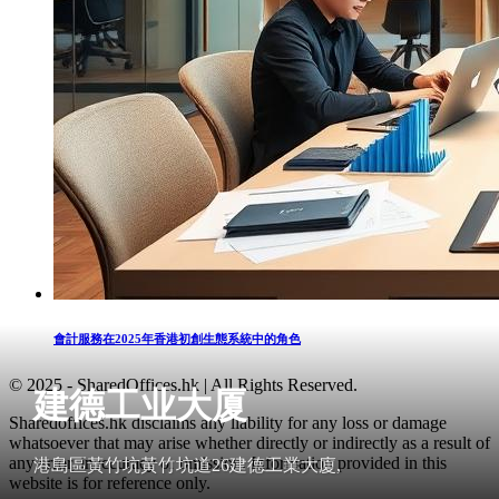
會計服務在2025年香港初創生態系統中的角色
© 2025 - SharedOffices.hk | All Rights Reserved.
建德工业大厦
Sharedoffices.hk disclaims any liability for any loss or damage
whatsoever that may arise whether directly or indirectly as a result of
any error, inaccuracy or omission. Information provided in this
港島區黃竹坑黃竹坑道26建德工業大廈,
website is for reference only.