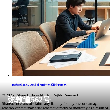
會計服務在2025年香港初創生態系統中的角色
© 2025 - SharedOffices.hk | All Rights Reserved.
弥敦道562号
Sharedoffices.hk disclaims any liability for any loss or damage
whatsoever that may arise whether directly or indirectly as a result of