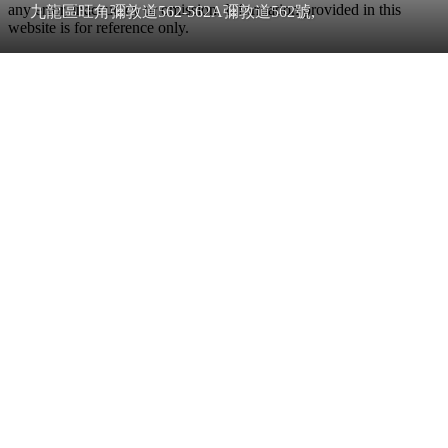
any error, inaccuracy or omission. Information provided in this
九龍區旺角彌敦道562-562A彌敦道562號,
website is for reference only.