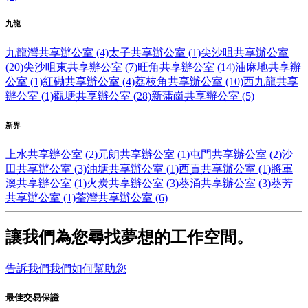
九龍
九龍灣共享辦公室 (4)
太子共享辦公室 (1)
尖沙咀共享辦公室
(20)
尖沙咀東共享辦公室 (7)
旺角共享辦公室 (14)
油麻地共享辦
公室 (1)
紅磡共享辦公室 (4)
荔枝角共享辦公室 (10)
西九龍共享
辦公室 (1)
觀塘共享辦公室 (28)
新蒲崗共享辦公室 (5)
新界
上水共享辦公室 (2)
元朗共享辦公室 (1)
屯門共享辦公室 (2)
沙
田共享辦公室 (3)
油塘共享辦公室 (1)
西貢共享辦公室 (1)
將軍
澳共享辦公室 (1)
火炭共享辦公室 (3)
葵涌共享辦公室 (3)
葵芳
共享辦公室 (1)
荃灣共享辦公室 (6)
讓我們為您尋找夢想的工作空間。
告訴我們我們如何幫助您
最佳交易保證