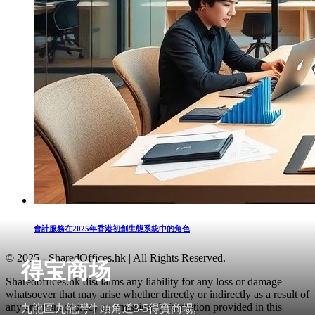
會計服務在2025年香港初創生態系統中的角色
© 2025 - SharedOffices.hk | All Rights Reserved.
得宝商场
Sharedoffices.hk disclaims any liability for any loss or damage
whatsoever that may arise whether directly or indirectly as a result of
any error, inaccuracy or omission. Information provided in this
九龍區九龍灣牛頭角道3-5得寶商場,