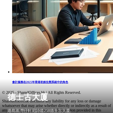
會計服務在2025年香港初創生態系統中的角色
© 2025 - SharedOffices.hk | All Rights Reserved.
德士古大厦
Sharedoffices.hk disclaims any liability for any loss or damage
whatsoever that may arise whether directly or indirectly as a result of
any error, inaccuracy or omission. Information provided in this
港島區灣仔軒尼詩道258德士古大廈,