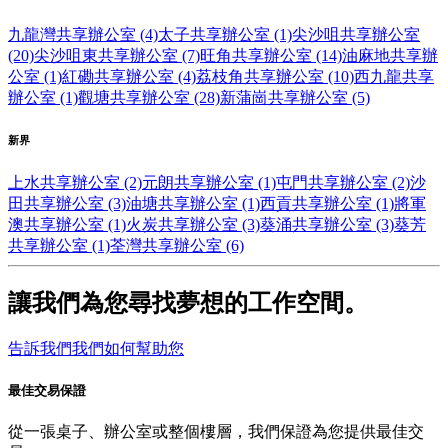
九龍灣共享辦公室 (4)
太子共享辦公室 (1)
尖沙咀共享辦公室
(20)
尖沙咀東共享辦公室 (7)
旺角共享辦公室 (14)
油麻地共享辦
公室 (1)
紅磡共享辦公室 (4)
荔枝角共享辦公室 (10)
西九龍共享
辦公室 (1)
觀塘共享辦公室 (28)
新蒲崗共享辦公室 (5)
新界
上水共享辦公室 (2)
元朗共享辦公室 (1)
屯門共享辦公室 (2)
沙
田共享辦公室 (3)
油塘共享辦公室 (1)
西貢共享辦公室 (1)
將軍
澳共享辦公室 (1)
火炭共享辦公室 (3)
葵涌共享辦公室 (3)
葵芳
共享辦公室 (1)
荃灣共享辦公室 (6)
讓我們為您尋找夢想的工作空間。
告訴我們我們如何幫助您
最佳交易保證
從一張桌子、辦公室或整個樓層，我們保證為您提供最佳交