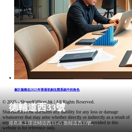
會計服務在2025年香港初創生態系統中的角色
© 2025 - SharedOffices.hk | All Rights Reserved.
德輔道西33號
Sharedoffices.hk disclaims any liability for any loss or damage
whatsoever that may arise whether directly or indirectly as a result of
any error, inaccuracy or omission. Information provided in this
港島區上環德輔道西33-45 德輔道西33號,
website is for reference only.