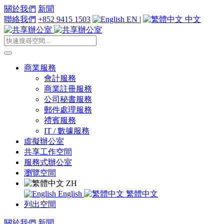
關於我們
新聞
聯絡我們
+852 9415 1503
EN
|
中文
商業服務
會計服務
商業註冊服務
公司秘書服務
郵件處理服務
禮賓服務
IT / 數據服務
虛擬辦公室
共享工作空間
服務式辦公室
瀏覽空間
ZH
English
繁體中文
列出空間
關於我們
新聞