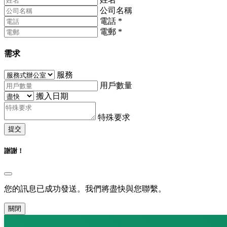
公司名稱
電話
*
電郵
*
需求
服務
用戶數量
搬入日期
特殊要求
提交
謝謝！
您的訊息已成功發送。我們將盡快與您聯繫。
關閉