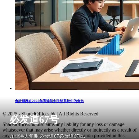
會計服務在2025年香港初創生態系統中的角色
© 2025 - SharedOffices.hk | All Rights Reserved.
必发道67号
Sharedoffices.hk disclaims any liability for any loss or damage
whatsoever that may arise whether directly or indirectly as a result of
any error, inaccuracy or omission. Information provided in this
九龍區大角咀必發道67必發道67號,