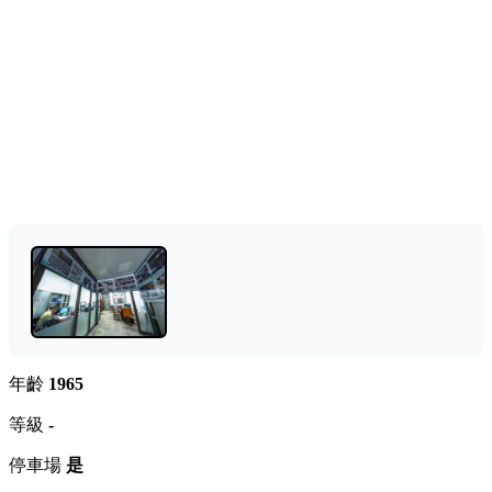
年齡
1965
等級
-
停車場
是