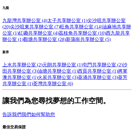
九龍
九龍灣共享辦公室 (4)
太子共享辦公室 (1)
尖沙咀共享辦公室
(20)
尖沙咀東共享辦公室 (7)
旺角共享辦公室 (14)
油麻地共享辦
公室 (1)
紅磡共享辦公室 (4)
荔枝角共享辦公室 (10)
西九龍共享
辦公室 (1)
觀塘共享辦公室 (28)
新蒲崗共享辦公室 (5)
新界
上水共享辦公室 (2)
元朗共享辦公室 (1)
屯門共享辦公室 (2)
沙
田共享辦公室 (3)
油塘共享辦公室 (1)
西貢共享辦公室 (1)
將軍
澳共享辦公室 (1)
火炭共享辦公室 (3)
葵涌共享辦公室 (3)
葵芳
共享辦公室 (1)
荃灣共享辦公室 (6)
讓我們為您尋找夢想的工作空間。
告訴我們我們如何幫助您
最佳交易保證