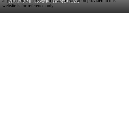
any error, inaccuracy or omission. Information provided in this
九龍區大角咀必發道71必發道71號,
website is for reference only.