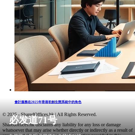
會計服務在2025年香港初創生態系統中的角色
© 2025 - SharedOffices.hk | All Rights Reserved.
必发道71号
Sharedoffices.hk disclaims any liability for any loss or damage
whatsoever that may arise whether directly or indirectly as a result of