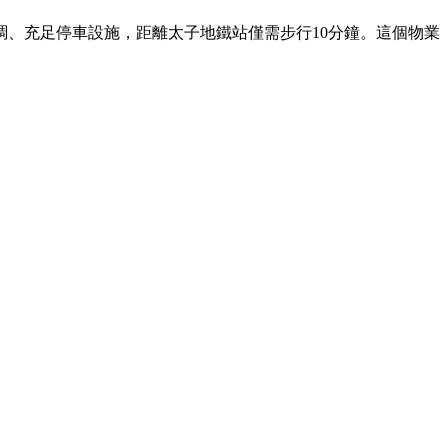
調、充足停車設施，距離太子地鐵站僅需步行10分鐘。這個物業