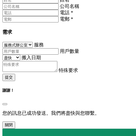
公司名稱
電話
*
電郵
*
需求
服務
用戶數量
搬入日期
特殊要求
提交
謝謝！
您的訊息已成功發送。我們將盡快與您聯繫。
關閉