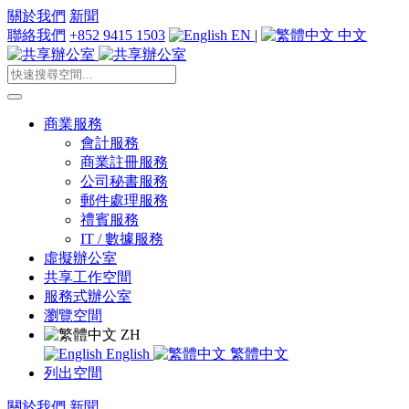
關於我們
新聞
聯絡我們
+852 9415 1503
EN
|
中文
商業服務
會計服務
商業註冊服務
公司秘書服務
郵件處理服務
禮賓服務
IT / 數據服務
虛擬辦公室
共享工作空間
服務式辦公室
瀏覽空間
ZH
English
繁體中文
列出空間
關於我們
新聞