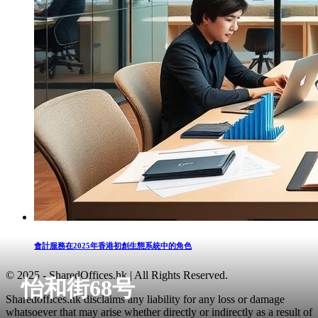
會計服務在2025年香港初創生態系統中的角色
© 2025 - SharedOffices.hk | All Rights Reserved.
怡和街68号
Sharedoffices.hk disclaims any liability for any loss or damage
whatsoever that may arise whether directly or indirectly as a result of