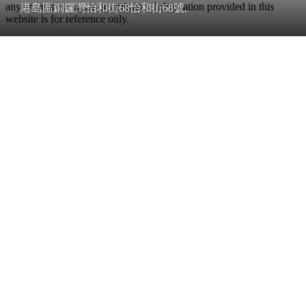
any error, inaccuracy or omission. Information provided in this
港島區銅鑼灣怡和街68怡和街68號,
website is for reference only.