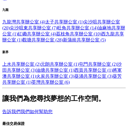
九龍
九龍灣共享辦公室 (4)
太子共享辦公室 (1)
尖沙咀共享辦公室
(20)
尖沙咀東共享辦公室 (7)
旺角共享辦公室 (14)
油麻地共享辦
公室 (1)
紅磡共享辦公室 (4)
荔枝角共享辦公室 (10)
西九龍共享
辦公室 (1)
觀塘共享辦公室 (28)
新蒲崗共享辦公室 (5)
新界
上水共享辦公室 (2)
元朗共享辦公室 (1)
屯門共享辦公室 (2)
沙
田共享辦公室 (3)
油塘共享辦公室 (1)
西貢共享辦公室 (1)
將軍
澳共享辦公室 (1)
火炭共享辦公室 (3)
葵涌共享辦公室 (3)
葵芳
共享辦公室 (1)
荃灣共享辦公室 (6)
讓我們為您尋找夢想的工作空間。
告訴我們我們如何幫助您
最佳交易保證