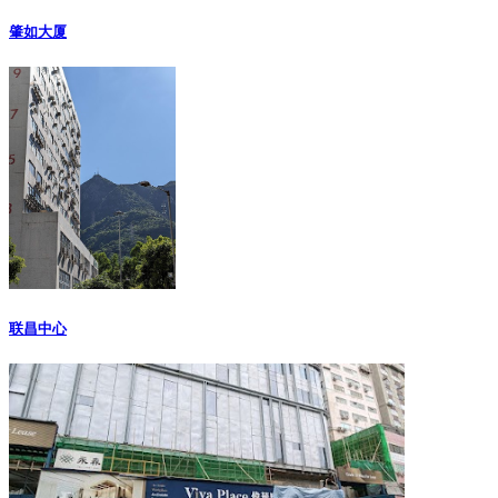
肇如大厦
联昌中心