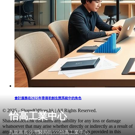
會計服務在2025年香港初創生態系統中的角色
© 2025 - SharedOffices.hk | All Rights Reserved.
怡高工業中心
Sharedoffices.hk disclaims any liability for any loss or damage
whatsoever that may arise whether directly or indirectly as a result of
any error, inaccuracy or omission. Information provided in this
九龍區長沙灣醫局街555怡高工業中心,